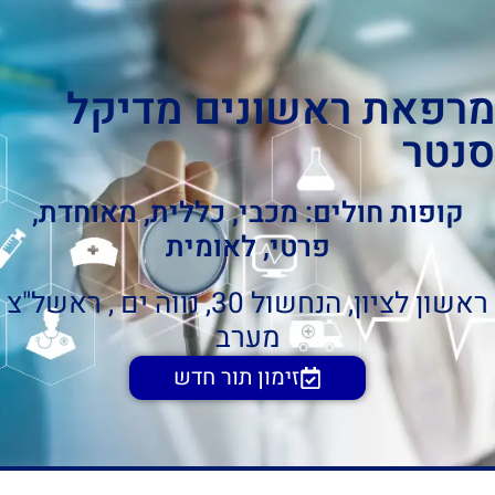
מרפאת ראשונים מדיקל
סנטר
קופות חולים: מכבי, כללית, מאוחדת,
פרטי, לאומית
ראשון לציון, הנחשול 30, נווה ים , ראשל"צ
מערב
זימון תור חדש