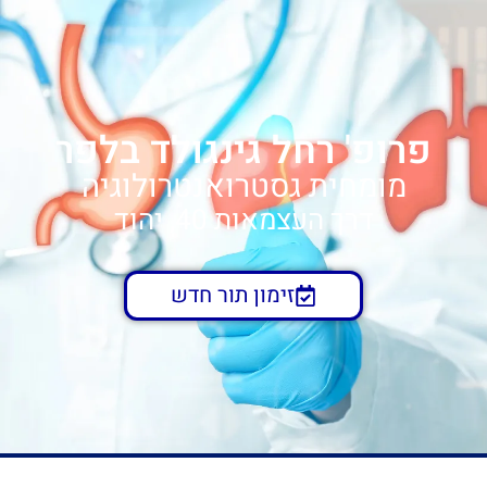
פרופ' רחל גינגולד בלפר
מומחית גסטרואנטרולוגיה
דרך העצמאות 40, יהוד
זימון תור חדש